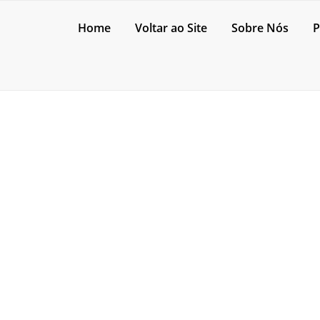
Home
Voltar ao Site
Sobre Nós
P
TOMOLDAGEM
stico que ninguém te contou