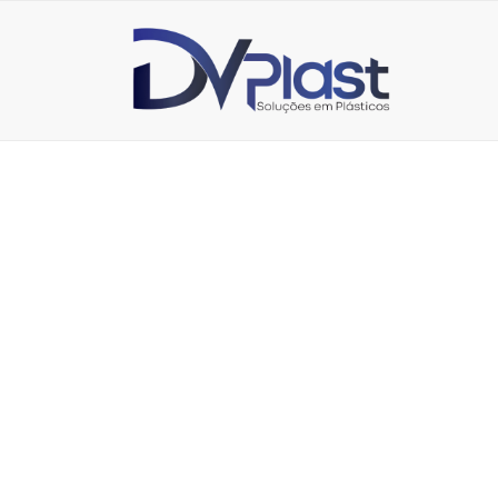
TÉCNICA DE RO
4 de junho de 2025
O passo a passo do processo de rotomoldagem de plá