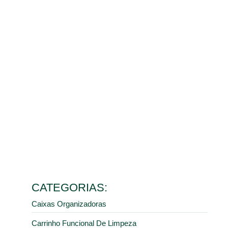
Ler mais
Placa de limpeza: o que é, vantagens e onde encontrar
27 de fevereiro de 2026
Ler mais
5 motivos para investir em pisos e estrados em plástico
para indústrias
3 de fevereiro de 2026
Ler mais
Pallets plásticos: quando e onde comprar?
30 de janeiro de 2026
Ler mais
Fabricante de cones de sinalização: encontre o melhor
custo-benefício na DV Plast
8 de janeiro de 2026
Ler mais
CATEGORIAS:
Caixas Organizadoras
Carrinho Funcional De Limpeza