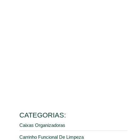
Ler mais
Placa de limpeza: o que é, vantagens e onde encontrar
27 de fevereiro de 2026
Ler mais
5 motivos para investir em pisos e estrados em plástico
para indústrias
3 de fevereiro de 2026
Ler mais
Pallets plásticos: quando e onde comprar?
30 de janeiro de 2026
Ler mais
Fabricante de cones de sinalização: encontre o melhor
custo-benefício na DV Plast
8 de janeiro de 2026
Ler mais
CATEGORIAS:
Caixas Organizadoras
Carrinho Funcional De Limpeza