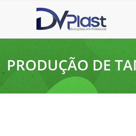
PRODUÇÃO DE T
4 de junho de 2025
O que é rotomoldagem e como ela funciona?