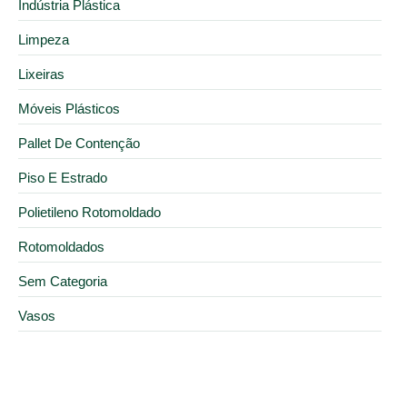
Indústria Plástica
Limpeza
Lixeiras
Móveis Plásticos
Pallet De Contenção
Piso E Estrado
Polietileno Rotomoldado
Rotomoldados
Sem Categoria
Vasos
4 de junho de 2025
5 vantagens de investir na personalização de cubas
rotomoldadas com a DV Plast