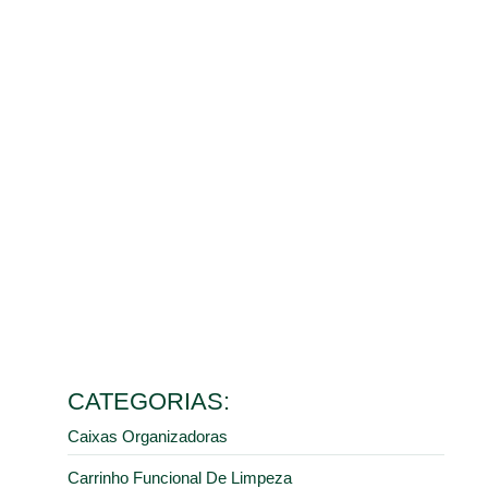
Ler mais
Placa de limpeza: o que é, vantagens e onde encontrar
27 de fevereiro de 2026
Ler mais
5 motivos para investir em pisos e estrados em plástico
para indústrias
3 de fevereiro de 2026
Ler mais
Pallets plásticos: quando e onde comprar?
30 de janeiro de 2026
Ler mais
Fabricante de cones de sinalização: encontre o melhor
custo-benefício na DV Plast
8 de janeiro de 2026
Ler mais
CATEGORIAS:
Caixas Organizadoras
Carrinho Funcional De Limpeza