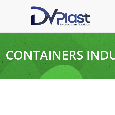
CONTAINERS INDU
4 de junho de 2025
O que é rotomoldagem e como ela funciona?