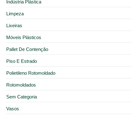
Indústria Plástica
Limpeza
Lixeiras
Móveis Plásticos
Pallet De Contenção
Piso E Estrado
Polietileno Rotomoldado
Rotomoldados
Sem Categoria
Vasos
18 de agosto de 2025
O que avaliar ao escolher um fabricante de pallet de
contenção?