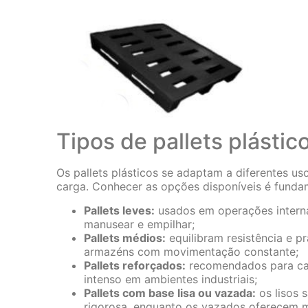
Tipos de pallets plástic
Os pallets plásticos se adaptam a diferentes u
carga. Conhecer as opções disponíveis é fundam
Pallets leves:
usados em operações interna
manusear e empilhar;
Pallets médios:
equilibram resistência e pr
armazéns com movimentação constante;
Pallets reforçados:
recomendados para car
intenso em ambientes industriais;
Pallets com base lisa ou vazada:
os lisos 
rigorosa, enquanto os vazados oferecem m